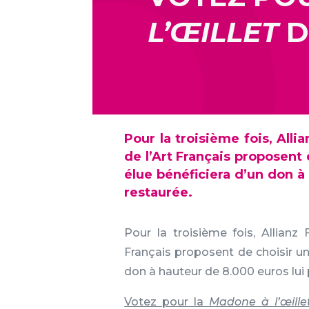
L’ŒILLET
D
Pour la troisième fois, All
de l’Art Français proposent
élue bénéficiera d’un don à
restaurée.
Pour la troisième fois, Allianz
Français proposent de choisir un
don à hauteur de 8.000 euros lui
Votez pour la
Madone à l’œille