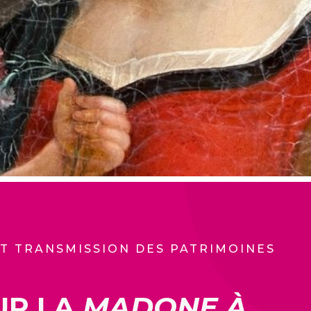
T TRANSMISSION DES PATRIMOINES
UR LA
MADONE À