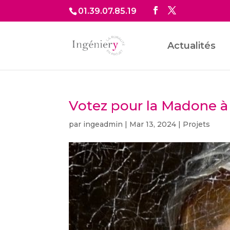
01.39.07.85.19
Actualités
Votez pour la Madone à 
par
ingeadmin
|
Mar 13, 2024
|
Projets