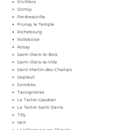
Orvilliers
Osmoy
Perdreauville
Prunay le Temple
Richebourg
Rolleboise
Rosay
Saint-Illiers-le-Bois
Saint-Illiers-la-Ville
Saint-Martin-des-Champs
Septeuil
Soindres
Tacoignières
Le Tartre-Gaudran
Le Tertre-Saint-Denis
Tilly
Vert
La Villeneuve-en-Chevrie