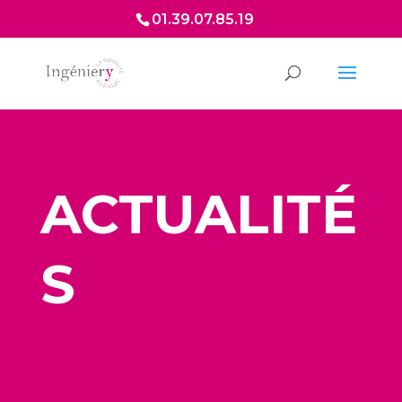
01.39.07.85.19
ACTUALITÉ
S