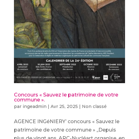
Concours « Sauvez le patrimoine de votre
commune ».
par
ingeadmin
|
Avr 25, 2025
|
Non classé
AGENCE INGéNIERY’ concours « Sauvez le
patrimoine de votre commune » ,,Depuis
plus de vingt ans, ARC-Nucléart organise, en