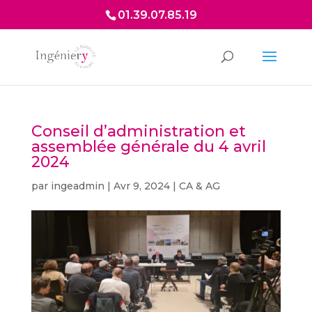
01.39.07.85.19
Conseil d’administration et
assemblée générale du 4 avril
2024
par
ingeadmin
|
Avr 9, 2024
|
CA & AG