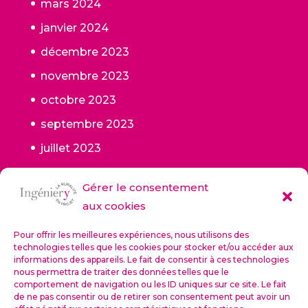
mars 2024
janvier 2024
décembre 2023
novembre 2023
octobre 2023
septembre 2023
juillet 2023
juin 2023
Gérer le consentement
mai 2023
aux cookies
janvier 2023
Pour offrir les meilleures expériences, nous utilisons des
octobre 2022
technologies telles que les cookies pour stocker et/ou accéder aux
informations des appareils. Le fait de consentir à ces technologies
septembre 2022
nous permettra de traiter des données telles que le
comportement de navigation ou les ID uniques sur ce site. Le fait
de ne pas consentir ou de retirer son consentement peut avoir un