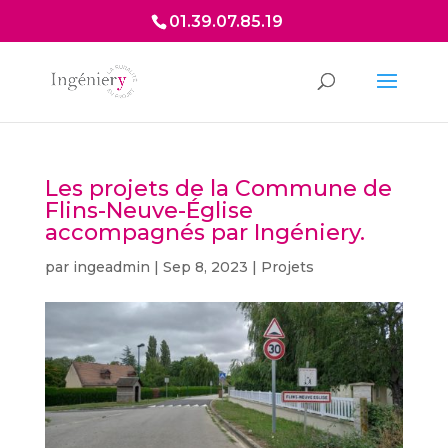
01.39.07.85.19
Les projets de la Commune de
Flins-Neuve-Église
accompagnés par Ingéniery.
par
ingeadmin
|
Sep 8, 2023
|
Projets