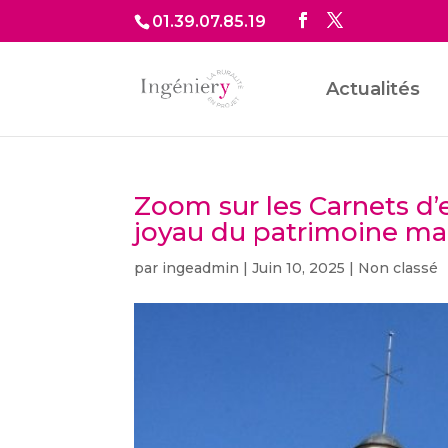
01.39.07.85.19
Actualités
Zoom sur les Carnets d’e
joyau du patrimoine ma
par
ingeadmin
|
Juin 10, 2025
|
Non classé