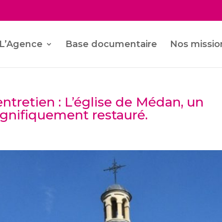
L’Agence
Base documentaire
Nos missio
ntretien : L’église de Médan, un
gnifiquement restauré.