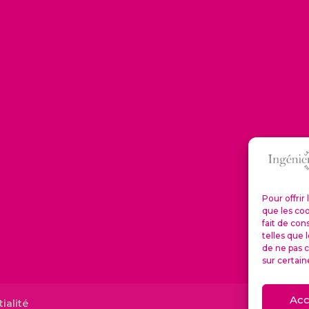
Pour offrir
que les coo
fait de con
telles que 
de ne pas c
sur certain
Acc
ialité