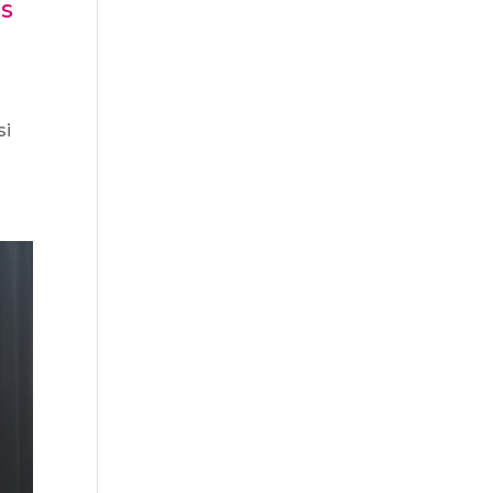
es
si